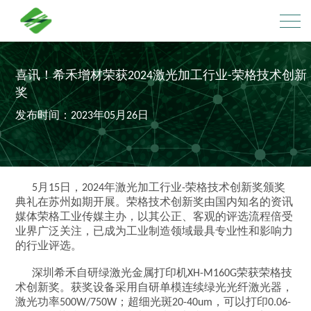
喜讯！希禾增材荣获2024激光加工行业-荣格技术创新
奖
发布时间：2023年05月26日
5月15日，2024年激光加工行业-荣格技术创新奖颁奖
典礼在苏州如期开展。荣格技术创新奖由国内知名的资讯
媒体荣格工业传媒主办，以其公正、客观的评选流程倍受
业界广泛关注，已成为工业制造领域最具专业性和影响力
的行业评选。
深圳希禾自研绿激光金属打印机XH-M160G荣获荣格技
术创新奖。获奖设备采用自研单模连续绿光光纤激光器，
激光功率500W/750W；超细光斑20-40um，可以打印0.06-